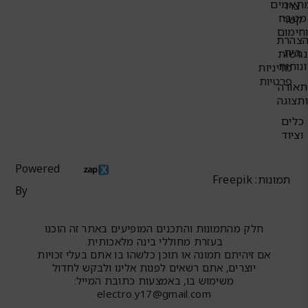
תאמים
צרו
מטבח
קשר
חימום
צהרת
בית
נגישות
ונוחות
מדיניות
פרטיות
תאורה
תצוגה
כלים
וציוד
Powered
תמונות: Freepik
By
חלק מהתמונות והתכנים המופיעים באתר זה הוכנו
בעזרת מחוללי בינה מלאכותית.
אם זיהיתם תמונה או תוכן כלשהו בו אתם בעלי זכויות
יוצרים, אתם רשאים לפנות אלינו ולבקש לחדול
משימוש בו, באמצעות כתובת המייל:
electro.y17@gmail.com