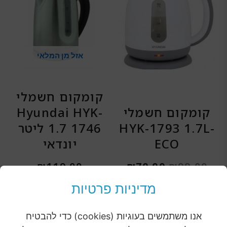
היה:
הוא:
₪70.00.
₪99.00.
אזל מן המלאי
‏קומקום חשמלי
קומקום חשמלי
Hyundai HYK-
HYK-1793 1.7L-
1746 ‏1.7 ‏ליטר
ECO
יונדאי
₪
119.00
₪
70.00
₪
99.00
מדיניות פרטיות
הוספה לסל
מידע נוסף
אנו משתמשים בעוגיות (cookies) כדי להבטיח