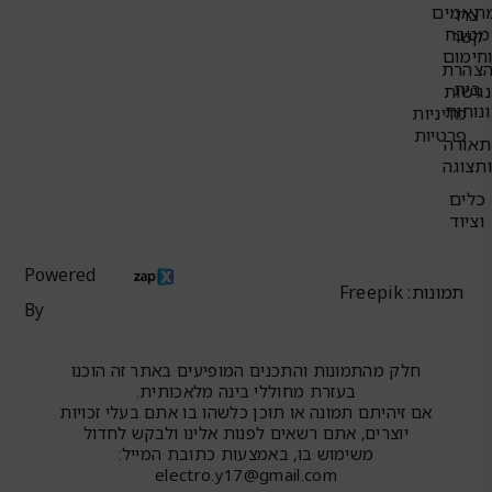
תאמים
צרו
מטבח
קשר
חימום
צהרת
בית
נגישות
ונוחות
מדיניות
פרטיות
תאורה
תצוגה
כלים
וציוד
Powered
תמונות: Freepik
By
חלק מהתמונות והתכנים המופיעים באתר זה הוכנו
בעזרת מחוללי בינה מלאכותית.
אם זיהיתם תמונה או תוכן כלשהו בו אתם בעלי זכויות
יוצרים, אתם רשאים לפנות אלינו ולבקש לחדול
משימוש בו, באמצעות כתובת המייל:
electro.y17@gmail.com