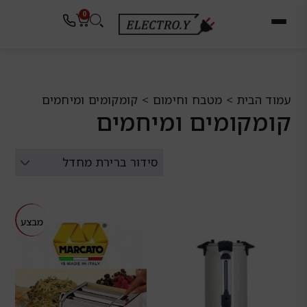
ילוג
לתוכן
0
תוכן
עגלת
קניות
עמוד הבית
>
מטבח וחימום
>
קומקומים ומיחמים
קומקומים ומיחמים
המחיר
המח
מבצע
המקורי
הנו
היה:
הוא
00.
₪899.00.