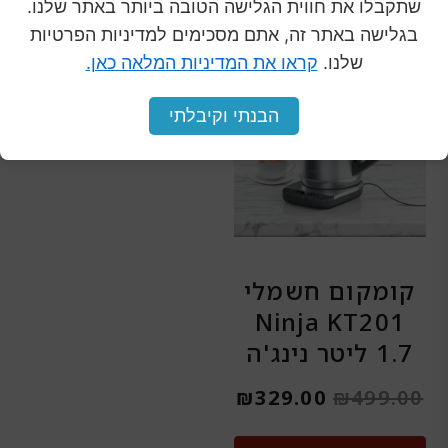
שתקבלו את חווית הגלישה הטובה ביותר באתר שלנו.
המחיר
המחיר
בגלישה באתר זה, אתם מסכימים למדיניות הפרטיות
מבצע
שלנו.
קראו את המדיניות המלאה כאן.
המקורי
הנוכחי
היה:
הוא:
הבנתי וקיבלתי
₪329.00.
₪499.00.
‏קומקום חשמלי
Ninja KT201
₪
329.00
₪
499.00