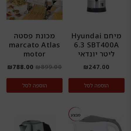
מיחם Hyundai
‏מכונת פסטה
SBT400A ‏6.3
marcato Atlas
‏ליטר יונדאי
motor
₪
788.00
₪
899.00
₪
247.00
הוספה לסל
הוספה לסל
המחיר
המחיר
מבצע
המקורי
הנוכחי