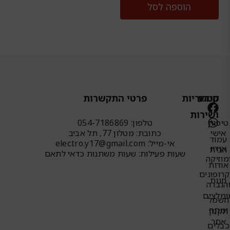
הוספה לסל
מידע
קטגוריות
פרטי התקשרות
W
F
ושירות
h
a
טיפוח
טלפון: 054-7186869
c
a
אישי
כתובת: מטלון 77, תל אביב
עמוד
e
t
אי-מייל: electro.y17@gmail.com
אודיו
הבית
b
s
שעות פעילות: שעות משתנות כדאי לתאם
מוזיקה
o
a
אודות
o
p
רופונים
חנות
הגברה
p
k
ומלצים
חשמל
ומתח
תקנון
אתר
כבלים