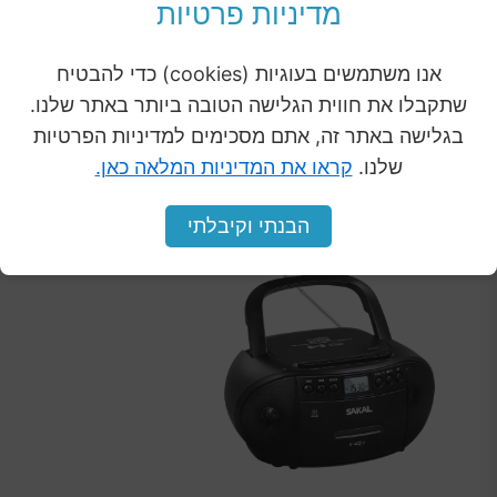
פנסוניק
₪
499.00
מדיניות פרטיות
₪
329.00
₪
133.00
₪
199.00
אנו משתמשים בעוגיות (cookies) כדי להבטיח
שתקבלו את חווית הגלישה הטובה ביותר באתר שלנו.
הוספה לסל
הוספה לסל
בגלישה באתר זה, אתם מסכימים למדיניות הפרטיות
שלנו.
קראו את המדיניות המלאה כאן.
המחיר
המחיר
הבנתי וקיבלתי
מבצע
המקורי
הנוכחי
היה:
הוא:
₪319.00.
₪399.00.