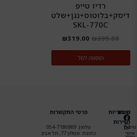
רדיו טייפ
דיסק+בלוטוס+נגן+שלט
SKL-770C
₪
319.00
₪
399.00
הוספה לסל
מידע
קטגוריות
פרטי התקשרות
W
F
ושירות
h
a
טיפוח
טלפון: 054-7186869
c
a
אישי
כתובת: מטלון 77, תל אביב
עמוד