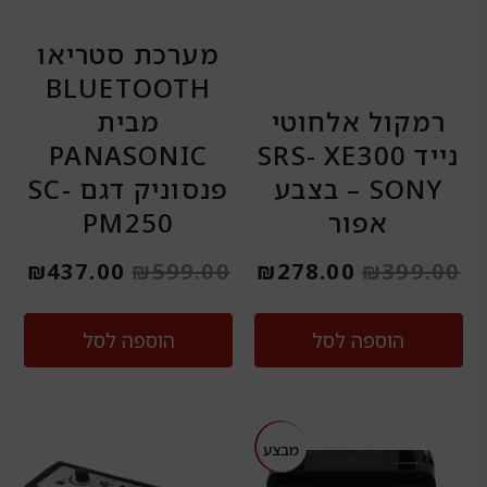
מערכת סטריאו
BLUETOOTH
רמקול אלחוטי
מבית
נייד SRS- XE300
PANASONIC
SONY – בצבע
פנסוניק דגם SC-
אפור
PM250
₪
437.00
₪
599.00
₪
278.00
₪
399.00
הוספה לסל
הוספה לסל
המחיר
המחיר
מבצע
מבצע
המקורי
הנוכחי