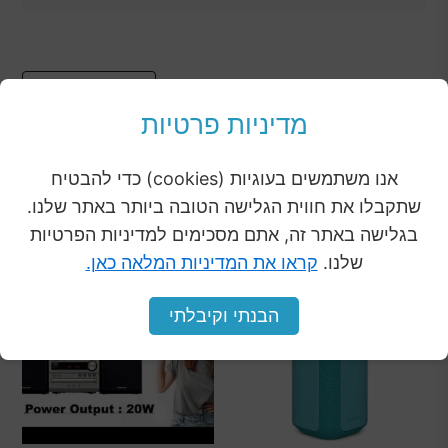
מוצרים נוספים
לכל
מהקטגוריה
המוצרים
מדיניות פרטיות
אנו משתמשים בעוגיות (cookies) כדי להבטיח
שתקבלו את חווית הגלישה הטובה ביותר באתר שלנו.
בגלישה באתר זה, אתם מסכימים למדיניות הפרטיות
המחיר
המחיר
המחיר
המח
מבצע
מבצע
מבצע
מבצע
שלנו.
קראו את המדיניות המלאה כאן.
המקורי
הנוכחי
המקורי
הנו
היה:
הוא:
היה:
הוא
הבנתי וקיבלתי
00.
₪599.00.
₪278.00.
₪399.00.