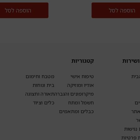
הוספה לסל
הוספה לסל
תוך שעה בלבד, סוללת ה-Li-ion העמידה טעונה במלואה עבור כ-20
ושירות
קטגוריות
בית
טיפוח אישי
מטבח וחימום
אודיו ומוזיקה
בית ונוחות
מיקרופונים והגברה
תאורה ותצוגה
ם
חשמל ומתח
כלים וציוד
אתר
כבלים ומתאמים
ר
נגישות
ת פרטיות