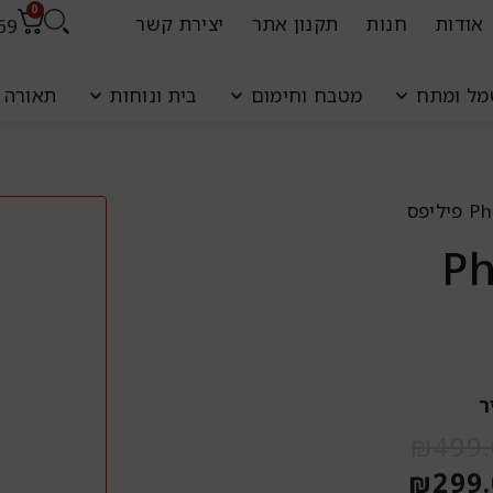
0
אודות
חנות
תקנון אתר
יצירת קשר
69
עגל
ל ומתח
מטבח וחימום
בית ונוחות
תאורה ו
קניו
Phil
ר
המחיר
המחיר
₪
499
הנוכחי
המקורי
₪
299