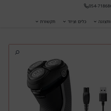
054-71868
ת
תצוגה
כלים וציוד
תקשורת
ת