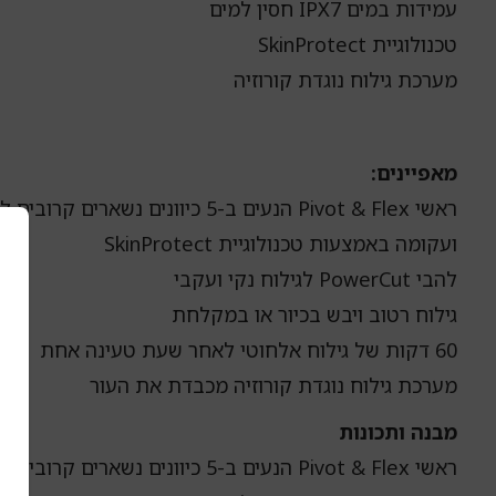
עמידות במים IPX7 חסין למים
טכנולוגיית SkinProtect
מערכת גילוח נוגדת קורוזיה
מאפיינים:
ראשי Pivot & Flex הנעים ב-5 כיוונים נשארים קר
ועקומה באמצעות טכנולוגיית SkinProtect
להבי PowerCut לגילוח נקי ועקבי
גילוח רטוב ויבש בכיור או במקלחת
60 דקות של גילוח אלחוטי לאחר שעת טעינה אחת
מערכת גילוח נוגדת קורוזיה מכבדת את העור
מבנה ותכונות
ראשי Pivot & Flex הנעים ב-5 כיוונים נשארים קרובים לכל זווית ועקומה