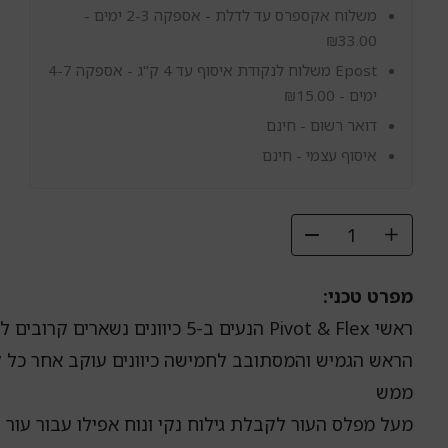
גילוח
משלוח אקספרס עד לדלת - אספקה 2-3 ימים -
Philips
₪
33.00
3000
Epost משלוח לנקודת איסוף עד 4 ק"ג - אספקה 4-7
S3143/00
פיליפס
ימים -
15.00
₪
דואר רשום - חינם
איסוף עצמי - חינם
מפרט טכני:
ראשי Pivot & Flex הנעים ב-5 כיוונים נשארים קרובים לכל זווית ועקומה
הראש הגמיש והמסתובב לחמישה כיוונים עוקב אחר כל ק
ממש
מעל מפלס העור לקבלת גילוח נקי ונוח אפילו עבור עור ר