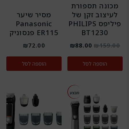
מכונה תספורת
לעיצוב זקן של
מסיר שיער
פיליפס PHILIPS
Panasonic
BT1230
ER115 פנסוניק
₪
72.00
₪
88.00
₪
159.00
הוספה לסל
הוספה לסל
המחיר
המחיר
מבצע
מבצע
המקורי
הנוכחי
היה:
הוא:
₪299.00.
₪399.00.