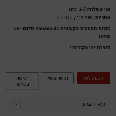
היה:
הוא:
זמן משלוח: 2-7
ימים
₪529.00.
₪799.00.
אחריות:
שנה ע"י electro.y
מכונת תספורת מקצועית Panasonic מדגם ER-
GP80
תוצרת יפן מקורית!!
הוספה לסל
רכשו עכשיו
רכישה
בטלפון
תיאור המוצר