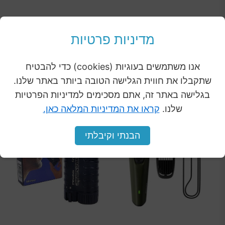
מוצרים נוספים
לכל
מדיניות פרטיות
מהקטגוריה
המוצרים
אנו משתמשים בעוגיות (cookies) כדי להבטיח
שתקבלו את חווית הגלישה הטובה ביותר באתר שלנו.
בגלישה באתר זה, אתם מסכימים למדיניות הפרטיות
המחיר
המחיר
שלנו.
קראו את המדיניות המלאה כאן.
מבצע
מבצע
המקורי
הנוכחי
הבנתי וקיבלתי
היה:
הוא:
₪88.00.
₪159.00.