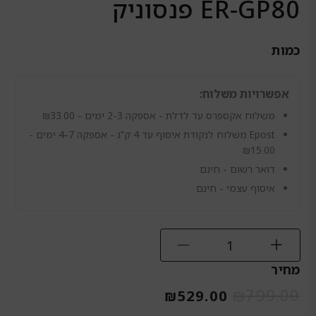
ER-GP80 פנסוניק
כמות
כמות
של
אפשרויות משלוח:
מכונת
תספורת
משלוח אקספרס עד לדלת - אספקה 2-3 ימים -
33.00
₪
Panasonic
Epost משלוח לנקודת איסוף עד 4 ק"ג - אספקה 4-7 ימים -
ER-
₪
15.00
GP80
דואר רשום - חינם
פנסוניק
איסוף עצמי - חינם
מחיר
המחיר
המחיר
₪
799.00
₪
529.00
המקורי
הנוכחי