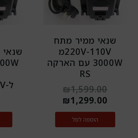
שנאי ממיר מתח
220V-110Vמ
שנאי מ
3000W עם הארקה
RS
ל-110V+הארקה
₪
1,599.00
0
₪
1,299.00
הוספה לסל