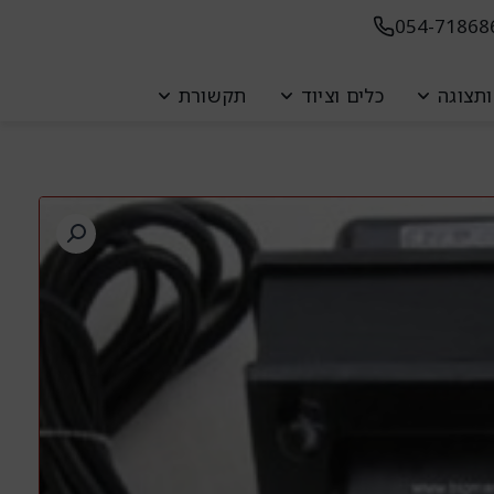
054-71868
ת
תצוגה
כלים וציוד
תקשורת
ת