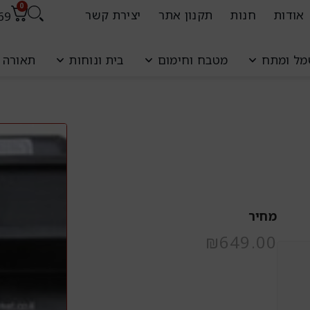
0
אודות
חנות
תקנון אתר
יצירת קשר
69
עגל
ל ומתח
מטבח וחימום
בית ונוחות
תאורה ו
קניו
מחיר
₪
649.00