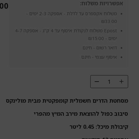
אפשרויות משלוח:
.00
מסחטת
‏הדרים
משלוח אקספרס עד לדלת - אספקה 2-3 ימים -
Moulinex
₪
33.00
Ultra
Epost משלוח לנקודת איסוף עד 4 ק"ג - אספקה 4-7
Compact
PC120870
ימים -
15.00
₪
דואר רשום - חינם
איסוף עצמי - חינם
מסחטת הדרים חשמלית קומפקטית מבית מולינקס
סיבוב כפול להוצאת מירב המיץ מהפרי
קיבולת מיכל: 0.45 ליטר