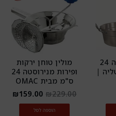
המקורי
הנוכ
היה:
הוא:
.00.
₪229.00.
סיר פלא+מכסה 24
מולין טוחן ירקות
ליה |
ופירות מנירוסטה 24
ס"מ מבית OMAC
₪
159.00
₪
229.00
הוספה לסל