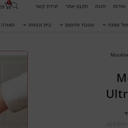
0
אודות
חנות
תקנון אתר
יצירת קשר
69
עגל
ל ומתח
מטבח וחימום
בית ונוחות
תאורה ו
קניו
Moulinex U
Moul
Ult
ר
המחיר
המחיר
₪
199