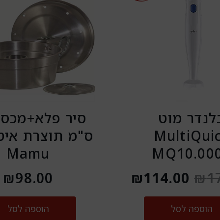
המקורי
הנוכחי
היה:
הוא:
₪114.00.
₪179.00.
לנדר מוט
MultiQui
ס"מ תוצרת איט
Mamu
MQ10.00
₪
98.00
₪
114.00
₪
1
הוספה לסל
הוספה לסל