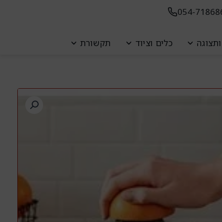
054-71868
ת
תצוגה
כלים וציוד
תקשורת
ת