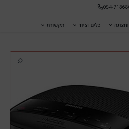
054-71868
ת
תצוגה
כלים וציוד
תקשורת
ת