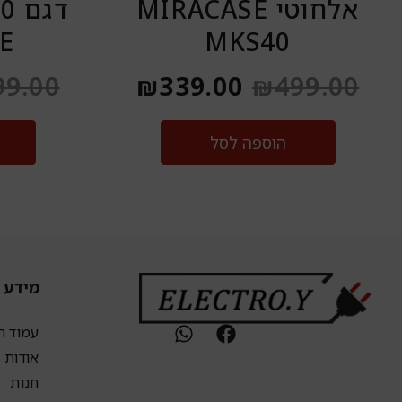
אלחוטי MIRACASE
E
MKS40
99.00
₪
339.00
₪
499.00
הוספה לסל
מידע 
W
F
עמוד ה
h
a
אודות
a
c
חנות
t
e