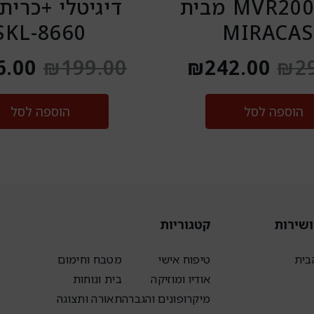
דגם MVR2000 מבית
דיגיטלי +כרית
SKL-8660
MIRACAS
6.00
₪
199.00
₪
242.00
₪
2
הוספה לסל
הוספה לסל
ושירות
קטגוריות
בית
טיפוח אישי
מטבח וחימום
אודיו ומוזיקה
בית ונוחות
מיקרופונים והגברה
תאורה ותצוגה