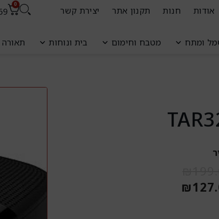
0
אודות
חנות
תקנון אתר
יצירת קשר
69
עגל
ל ומתח
מטבח וחימום
בית ונוחות
תאורה ו
קניו
ר
המחיר
המחיר
₪
199
הנוכחי
המקורי
₪
127
הוא:
היה:
₪199.00.
₪127.00.