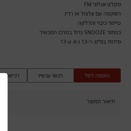
מקלט אנלוגי FM
השקמה עם צלצול או רדיו.
טיימר כיבוי והדלקה
כפתור SNOOZE גדול במרכז המכשיר
מידות בס"מ: ר-13 ג-4 ע-13
הוספה לסל
רכשו עכשיו
רכישה בט
תיאור המוצר