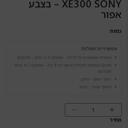
XE300 SONY – בצבע
אפור
כמות
כמות
של
אפשרויות משלוח:
רמקול
אלחוטי
משלוח אקספרס עד לדלת - אספקה 2-3 ימים -
33.00
₪
נייד
Epost משלוח לנקודת איסוף עד 4 ק"ג - אספקה 4-7 ימים -
SRS-
₪
15.00
XE300
דואר רשום - חינם
SONY
-
איסוף עצמי - חינם
בצבע
אפור
מחיר