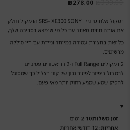
המחיר
המחיר
₪
399.00
₪
278.00
המקורי
הנוכחי
היה:
הוא:
רמקול אלחוטי נייד SRS- XE300 SONY הרמקול חולק
₪278.00.
₪399.00.
את אותה חווית סאונד עם כל מי שנמצא בסביבה שלך,
כל זאת בתצורת עמידה במיוחד וניידת עם חיי סוללה
מרשימים.
2 רמקולים Full Range ו-2 רדיאטורים פסיביים
לרמקול דיפיור לפיזור נכון של קווי הצליל כך שמסוגל
להפיק שמע שמגיע רחוק יותר מאי פעם.
זמן משלוח:2-10
ימים
אחריות:
12 חודשי אחריות