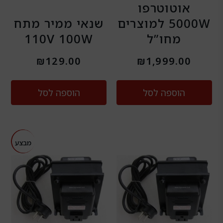
אוטוטרפו
5000W למוצרים
שנאי ממיר מתח
מחו”ל
110V 100W
₪
129.00
₪
1,999.00
הוספה לסל
הוספה לסל
המחיר
המח
מבצע
מבצע
המקורי
הנו
היה:
הוא
00.
₪199.00.