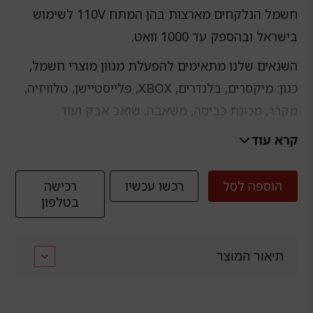
חשמל הנלקחים מארצות בהן המתח 110V לשימוש
בישראל ובהספק עד 1000 וואט.
השנאים שלנו מתאימים להפעלת מגוון מוצרי חשמל,
כגון: מיקסרים, בלנדרים, XBOX, פלייסטיישן, טלוויזיה,
מקרר, מכונת כביסה, משאבה, שואב אבק ועוד.
קרא עוד
אפשרות לאספקה מהירה במרכז
הוספה לסל
רכשו עכשיו
רכישה
בטלפון
תיאור המוצר