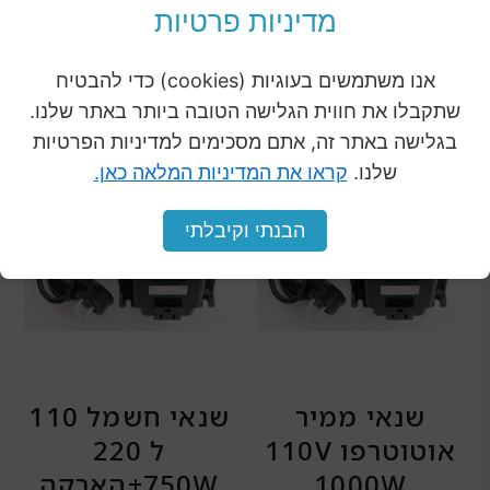
מהקטגוריה
מדיניות פרטיות
אנו משתמשים בעוגיות (cookies) כדי להבטיח
שתקבלו את חווית הגלישה הטובה ביותר באתר שלנו.
המחיר
המחיר
בגלישה באתר זה, אתם מסכימים למדיניות הפרטיות
מבצע
מבצע
שלנו.
קראו את המדיניות המלאה כאן.
המקורי
הנוכחי
היה:
הוא:
הבנתי וקיבלתי
₪439.00.
₪499.00.
שנאי ממיר
שנאי חשמל 110
אוטוטרפו 110V
ל 220
1000W
750W+הארקה