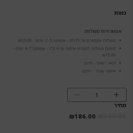
כמות
כמות
של
אפשרויות משלוח:
VTech
SLB-
משלוח אקספרס עד לדלת - אספקה 2-3 ימים -
33.00
₪
150
Epost משלוח לנקודת איסוף עד 4 ק"ג - אספקה 4-7 ימים -
לכבדי
₪
15.00
שמיעה
דואר רשום - חינם
איסוף עצמי - חינם
מחיר
המחיר
המחיר
₪
239.00
₪
186.00
המקורי
הנוכחי