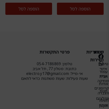
הוספה לסל
הוספה לסל
מידע
קטגוריות
פרטי התקשרות
W
F
ושירות
h
a
טיפוח
טלפון: 054-7186869
c
a
אישי
כתובת: מטלון 77, תל אביב
עמוד
e
t
אי-מייל: electro.y17@gmail.com
אודיו
הבית
b
s
שעות פעילות: שעות משתנות כדאי לתאם
מוזיקה
o
a
אודות
o
p
רופונים
חנות
הגברה
p
k
ומלצים
חשמל
ומתח
תקנון