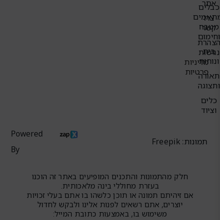
אתר
כבלים
תאמים
צרו
מטבח
קשר
חימום
צהרת
בית
נגישות
ונוחות
מדיניות
פרטיות
תאורה
תצוגה
כלים
וציוד
Powered
תמונות: Freepik
By
חלק מהתמונות והתכנים המופיעים באתר זה הוכנו
בעזרת מחוללי בינה מלאכותית.
אם זיהיתם תמונה או תוכן כלשהו בו אתם בעלי זכויות
יוצרים, אתם רשאים לפנות אלינו ולבקש לחדול
משימוש בו, באמצעות כתובת המייל: