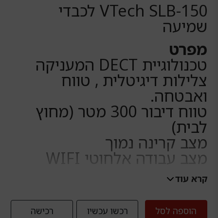
היה:
הוא:
VTech SLB-150 לכבדי
₪186.00.
₪239.00.
שמיעה
מפרט
טכנולוגיית DECT המעניקה
צלילות דיגיטלית , טווח
ואבטחה.
טווח דיבור 300 מטר (מחוץ
לבית)
מצב קרינה נמוך
מצב עבודה אלחוטי WIFI
צג גדול ומואר 1.8″ ותאורת
קרא עוד
מקשים
פונקציית הגברת ווליום
הוספה לסל
רכשו עכשיו
רכישה